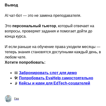
Вывод
hello@evahelp.ai
AI чат-бот — это не замена преподавателя.
Вакансии
Политика обработки персональных данных
Условия использования
Это
персональный тьютор
, который отвечает на
©2023–2026 Evahelp. Все права защищены
вопросы, проверяет задания и помогает дойти до
конца курса.
И если раньше на обучение права уходили месяцы —
теперь знания становятся доступными каждый день, в
любом чате.
Хотите попробовать:
📅
Забронировать слот для демо
🛠
Попробовать EvaHelp самостоятельно
📡
Кейсы и идеи для EdTech-создателей
Ева