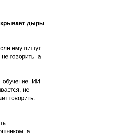
закрывает дыры
.
 если ему пишут
 не говорить, а
- обучение. ИИ
вается, не
ет говорить.
ть
мощником, а