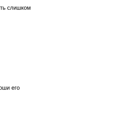
ать слишком
оши его