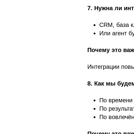
7. Нужна ли ин
CRM, база к
Или агент б
Почему это важ
Интеграции повы
8. Как мы буде
По времени
По результа
По вовлечён
Почему это важ