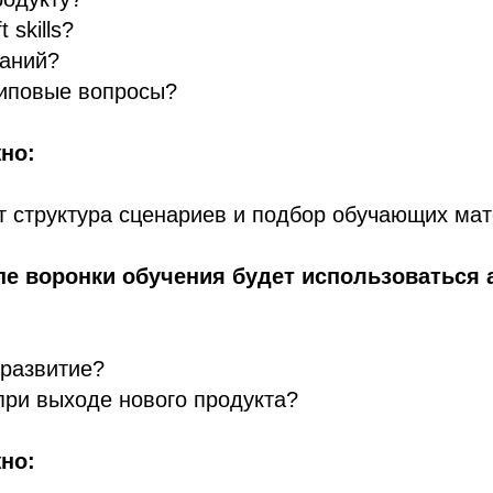
 skills?
наний?
типовые вопросы?
но:
т структура сценариев и подбор обучающих ма
апе воронки обучения будет использоваться 
 развитие?
ри выходе нового продукта?
но: