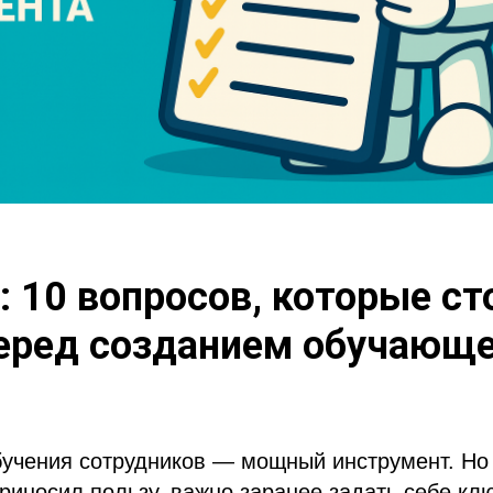
: 10 вопросов, которые ст
еред созданием обучающе
бучения сотрудников — мощный инструмент. Но
риносил пользу, важно заранее задать себе кл