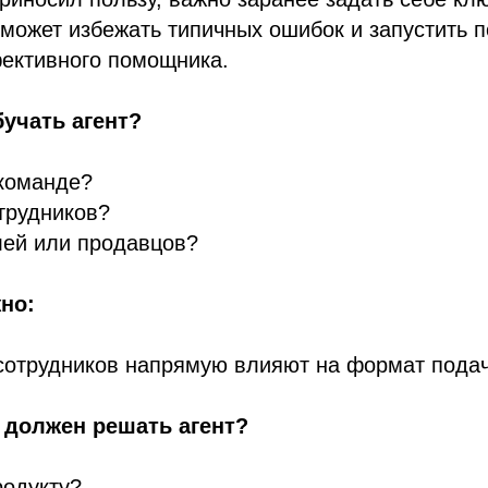
оможет избежать типичных ошибок и запустить п
фективного помощника.
бучать агент?
 команде?
трудников?
лей или продавцов?
но:
 сотрудников напрямую влияют на формат пода
и должен решать агент?
родукту?