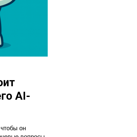
оит
го AI-
 чтобы он
ючевые вопросы.