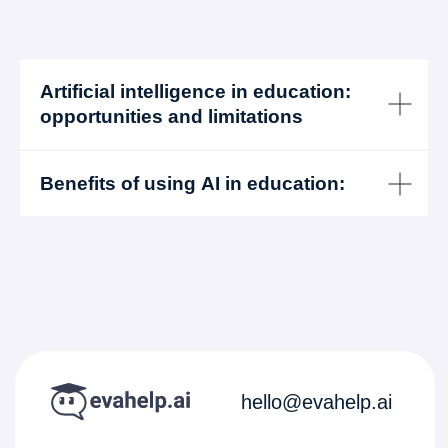
hello@evahelp.ai
Careers
Artificial intelligence in education:
Privicy policy
opportunities and limitations
©2023–2026 Evahelp. All rights reserved
Benefits of using AI in education: